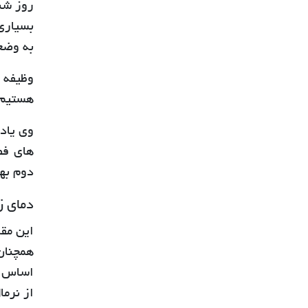
بسیاری
به وضع
وظیفه 
هستیم و میانگی
وی یادآ
های فص
دوم به
دمای زمستان 2 در
این مق
همچنان
از نرما