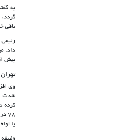
به گفت
گردد، 
باقی خو
رئیس م
داد: م
بیش از 
تهران تنها 22 درصد بارش سالان
وی افزو
78 د
یا اواخ
وظیفه 