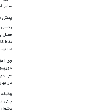
سایر اس
پیش بی
رئیس م
فصل بها
نقاط ک
اما نوس
وی افز
مجموع 
در بهار
وظیفه 
بینی د
دشوار 