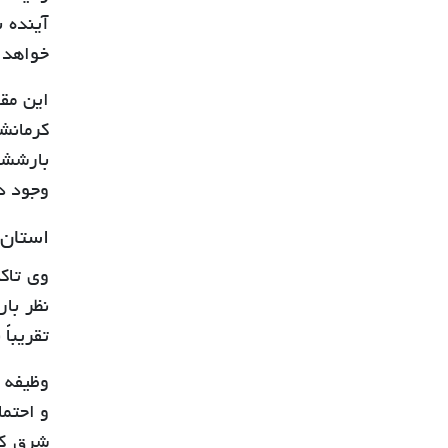
آینده 
خواهد 
این مق
وجود د
استان 
وی تاک
نظر با
تقریباً
وظیفه 
و احتم
شرق کش