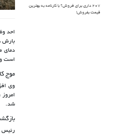
207 داری برای فروش؟ با کارنامه به بهترین
قیمت بفروش!
احد وظ
بارش ها
دمای م
است و ا
موج کا
وی افز
شد.
بازگشت
رئیس م