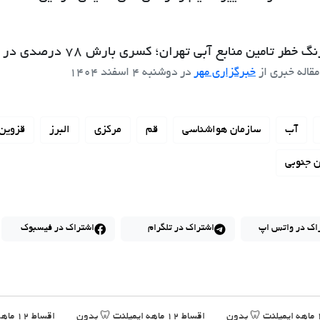
 خطر تامین منابع آبی تهران؛ کسری بارش 78 درصدی در سال آبی جاری
مقاله خبری از
خبرگزاری مهر
در
دوشنبه 4 اسفند 1404
آب
سازمان هواشناسی
قم
مرکزی
البرز
قزوین
 جنوبی
اک در واتس اپ
اشتراک در تلگرام
اشتراک در فیسبوک
اقساط ۱۲ ماهه ایمپلنت 🦷 بدون
اقساط ۱۲ ماهه ایمپلنت 🦷 بدون
اقساط 