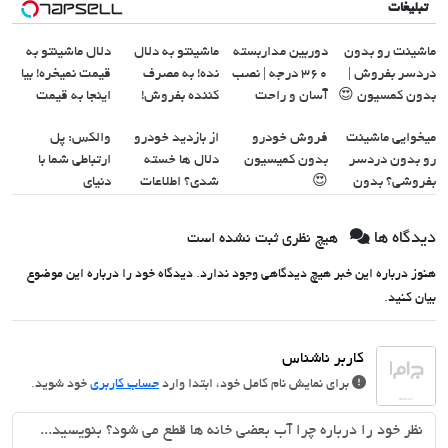
تبلیغات
ماشینت رو بدون
دوربین مداربسته
ماشینتو به دلال
دلال ماشینتو به
دردسر بفروش |
360 درجه | نصب
نده! به مصرف
قیمت نمیخره! بیا
بدون کمسیون 😍
آسان و راحت
کننده بفروش!
اینجا به قیمت
بدون پاسخ به یک
بفروش*فقط
میخوایی ماشینت
فروش خودرو
از بازدید خودرو
والکس: پل
تماس
خریدار واقعی*
رو بدون دردسر
بدون کمیسیون
دلال ها خسته
ارتباطی شما با
بفروشی؟ بدون
😍
شدی؟ اطلاعات
دنیای
کمیسیون
ماشینت رو اینجا
سرمایه‌گذاری
ثبت کن
دیجیتال
دیدگاه ها
هیچ نظری ثبت نشده است
هنوز درباره این خبر هیچ دیدگاهی وجود ندارد. دیدگاه خود را درباره این موضوع
بیان کنید.
برای نمایش نام کامل خود، ابتدا وارد
حساب کاربری
خود شوید.