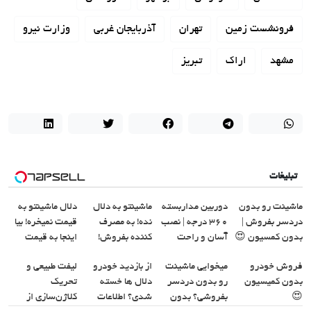
فرونشست زمین
تهران
آذربایجان غربی
وزارت نیرو
مشهد
اراک
تبریز
تبلیغات
ماشینت رو بدون
دوربین مداربسته
ماشینتو به دلال
دلال ماشینتو به
دردسر بفروش |
360 درجه | نصب
نده! به مصرف
قیمت نمیخره! بیا
بدون کمسیون 😍
آسان و راحت
کننده بفروش!
اینجا به قیمت
بدون پاسخ به یک
بفروش*فقط
فروش خودرو
میخوایی ماشینت
از بازدید خودرو
لیفت طبیعی و
تماس
خریدار واقعی*
بدون کمیسیون
رو بدون دردسر
دلال ها خسته
تحریک
😍
بفروشی؟ بدون
شدی؟ اطلاعات
کلاژن‌سازی از