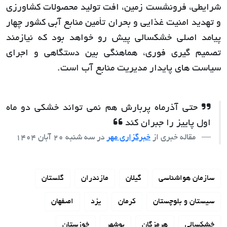
شرایطی، فرونشست زمین، افت تولید محصولات کشاورزی
و تهدید امنیت غذایی و بحران تأمین منابع آبی کشور چهار
پیامد اصلی خشکسالی پیش رو خواهد بود که نیازمند
تصمیم گیری فوری، هماهنگی بین دستگاهی و اجرای
سیاست های پایدار مدیریت منابع آب است.
حتی آذرماه پربارش هم نمی تواند خشکی دو ماه
اول پاییز را جبران کند
مقاله خبری از
خبرگزاری مهر
در
سه شنبه 20 آبان 1404
سازمان هواشناسی
گیلان
مازندران
گلستان
سیستان و بلوچستان
کرمان
یزد
اصفهان
خشکسالی
هرمزگان
بوشهر
خوزستان