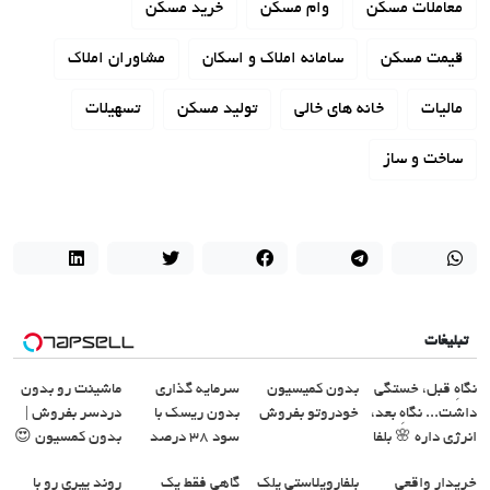
معاملات مسکن
وام مسکن
خرید مسکن
قیمت مسکن
سامانه املاک و اسکان
مشاوران املاک
مالیات
خانه های خالی
تولید مسکن
تسهیلات
ساخت و ساز
تبلیغات
نگاهِ قبل، خستگی
بدون کمیسیون
سرمایه گذاری
ماشینت رو بدون
داشت... نگاهِ بعد،
خودروتو بفروش
بدون ریسک با
دردسر بفروش |
انرژی داره 🌸 بلفا
سود 38 درصد
بدون کمسیون 😍
با 25% تخفیف
سالانه📈
خریدار واقعی
بلفاروپلاستی پلک
گاهی فقط یک
روند پیری رو با