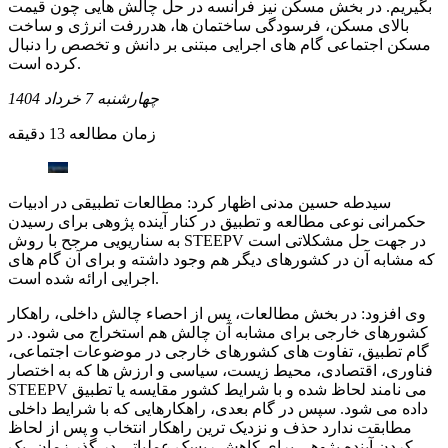
بگیریم. در بخش مسکن نیز فرانسه در حل چالش هایی چون قیمت
بالای مسکن، فرسودگی ساختمان ها، هدررفت انرژی و ساخت
مسکن اجتماعی گام های اجرایی مبتنی بر دانش و تخصص را دنبال
کرده است.
چهارشنبه 7 خرداد 1404
زمان مطالعه 13 دقیقه
سیدطه حسین مدنی اظهار کرد: مطالعات تطبیقی در ادبیات
حکمرانی نوعی مطالعه و تطبیق در کنار آینده پژوهی برای رسیدن
به سناریویی مرجح با روش STEEPV در جهت حل مشکلاتی است
که مشابه آن در کشورهای دیگر هم وجود داشته و برای آن گام های
اجرایی ارائه شده است.
وی افزود: در بخش مطالعات، پس از احصاء چالش داخلی، راهکار
کشورهای خارجی برای مشابه آن چالش هم استخراج می شود. در
گام تطبیق، تفاوت های کشورهای خارجی در موضوعات اجتماعی،
فناوری، اقتصادی، محیط زیست، سیاسی و ارزش ها که به اختصار
STEEPV می نامند لحاظ شده و با شرایط کشور مقایسه یا تطبیق
داده می شود. سپس در گام بعدی، راهکارهایی که با شرایط داخلی
مطابقت ندارد حذف و نزدیک ترین راهکار انتخاب و پس از لحاظ
کردن آینده پژوهی برای کاهش ریسک عملیاتی در گذر زمان، یک