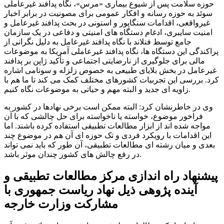
حوزه سلامت پس از شیوع بیماری «مرس»، نگاه پدافند غیرعاملی
سوئد به حوزه رسانه و افکار عمومی برای مصونیت در برابر اخبار
غیرواقعی، اقدامات سنگاپور و استونی در بحث پدافند غیرعامل و
امنیت سایبری، ادغام دستگاه های امنیتی و دفاعی در یک سازمان
جامع توسط فنلاند با نگاه پدافند غیرعامل به دلیل نگرانی از
پراکندگی این دستگاه ها، نگاه پدافند غیرعاملی آمریکا به موضوعات
مالی برای جلوگیری از نارضایتی اجتماعی و تأکید ژاپن بر پدافند
غیرعامل در بخش بلایای طبیعی به خصوص زلزله و سونامی اشاره
کرد. بررسی این تجربیات کشورهای مختلف کمک می کند تا ما هم با
زاویه ای جدید و البته مهم و حیاتی به موضوعات نگاه کنیم.
وی در خاطرنشان کرد: البته ممکن است برخی نهادها در کشور به
فراخور موضوع، خواسته یا ناخواسته برای حل چالشی که با آن
مواجه شده اند از ابزار مطالعات تطبیقی استفاده کرده باشند. اما
این اقدامات با رویکرد فردی و تک حوزه ای آن هم در موضوع چند
بعدی و میان رشته ای مطالعات تطبیقی، آن طور که باید نمی تواند
در رفع چالش های کشور چندان موثر باشد.
پیشنهاد راه اندازی مرکز مطالعات تطبیقی و
آینده پژوهی ذیل نهاد ریاست جمهوری با
مشارکت وزارت خارجه