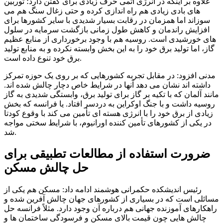
علاوه بر اینکه در انرژی اتمی حرف زیادی برای گفتن دارد؛ توربین
های بادی زیادی هم راه اندازی کرده و حتی زغال سنگ هم می
سوزاند اما همزمان در رقابت بسیار شدیدی با سایر کشورها برای
افزایش راندمان و کاهش طول زمانی بازگشت سرمایه در سلول
های خورشیدی است. روسیه هم با وجود برخورداری از منابع عظیم
گاز، اما تولید برق خود را به این بخش وابسته نکرده و به منابع تولید
برق خود تنوع داده است.
مدنی افزود: در مقابل تجربه کشورهایی که بر روی یک حوزه تمرکز
داشته اند نشان می دهد آنها در شرایط خاص دچار چالش شده اند.
مانند آلمان که با تکیه بر گاز برای تولید برق، وابستگی شدیدی به گاز
روسیه داشت و با جنگ اوکراین به دردسر افتاد. یا فرانسه که بخش
زیادی از برق خود را با انرژی هسته ای تأمین می کند با وقوع کودتا
در یکی از کشورهای تأمین کننده اورانیوم، با شرایط سختی مواجه
شد.
ضرورت استفاده از مطالعات تطبیقی برای
حل چالش مسکن
رئیس اندیشکده حکمرانی هوشمند ادامه داد: مسکن هم یکی از
مسائلی است که در بسیاری از کشورهای جهان چالش آفرین شده و
راهکارهای آموزنده جهانی هم درباره آن وجود دارد. مثلاً فرانسه حل
چالش هایی چون قیمت بالای مسکن و فرسودگی ساختمان ها و