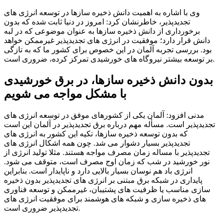
وی با اشاره به اهمیت دانش ذخیره سازها در توسعه انرژی های
تجدیدپذیر، خاطرنشان کرد: امروز در دنیا ثابت شده که بدون
برخورداری از دانش ذخیره سازها به عنوان موضوعی که در لبه
دانش قرار دارد؛ موفقیت در انرژی های تجدیدپذیر غیرممکن خواهد
بود. بررسی تجربه آلمان در این خصوص برای کشور ما که به تازگی
بر توسعه بیشتر نیروگاه های خورشیدی تمرکز کرده، ضروری است.
بدون دانش ذخیره سازها، در برق خورشیدی
با مشکل مواجه می شویم
مدنی افزود: آلمان یکی از کشورهای موفق در توسعه انرژی های
تجدیدپذیر است. مسأله مهم درباره برق تجدیدپذیر در آلمان این است
که بدون توسعه ذخیره سازها، تکیه این کشور به انرژی های
تجدیدپذیر بسیار دشوار می شد. چون همه اشکال انرژی های
تجدیدپذیر با مساله زمان مصرف مواجه هستند. مثلا تولید انرژی از
نور خورشید در شب که زمان اوج مصرف است، متوقف می شود.
انرژی باد هم نوسان بسیار بالایی دارد و ناپایدار است. بنابراین
پایداری در شبکه برق مبتنی بر انرژی های تجدیدپذیر بدون ذخیره
سازی مناسب یا ظرفیت های پشتیبان، غیرممکن و توسعه فناوری
های ذخیره سازی و شبکه های هوشمند برای موفقیت انرژی های
تجدیدپذیر ضروری است.