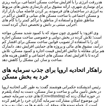
هدررفت انرژی را با افزایش ساخت مسکن اجتماعی، برنامه ریزی
برای نوسازی شهری، ارائه مشوق برای بازسازی بخش های مربوط
به انرژی در ساختمان های فرسوده، پر کردن فاصله میان بازار آزاد
و مسکن اجتماعی با ساخت مسکن های میانی و کاهش تراکم در
مناطق شلوغ و استفاده از مناطق با تراکم کمتر را با گام های
اجرایی مبتنی بر دانش و تخصص دنبال کرده است.
وی افزود: یا کشوری چون سوئد که با کمبود شدید مسکن مواجه
است؛ تلاش کرده در بخش دولتی و خصوصی ساخت مسکن اجاره
ای را با استفاده از تصویب قوانین ساخت مسکن برای اقشار کم
درآمد، مشوق های مالی و پروژه های حمایتی افزایش دهد. دانمارک
هم برای مقابله با چالش افزایش قیمت اجاره و کمبود مسکن، تلاش
کرده تا با افزایش تعداد مسکن های اجتماعی و کاهش هزینه های
ساخت و ساز، این مشکل را کاهش دهد.
راهکار اتحادیه اروپا برای جذب سرمایه های
خرد به بخش مسکن
رئیس اندیشکده حکمرانی هوشمند گفت: به طور کلی اتحادیه اروپا
در بخش تأمین مالی و ساخت و ساز مسکن، دست به ایجاد پلتفرم
های جذب سرمایه جمعی (Crowdfunding) در حوزه املاک زده که
این موضوع امکان مشارکت سرمایه گذاران خرد را فراهم کرده
است. از جمله نمونه های موفق این پلتفرم ها می توان به پروژه