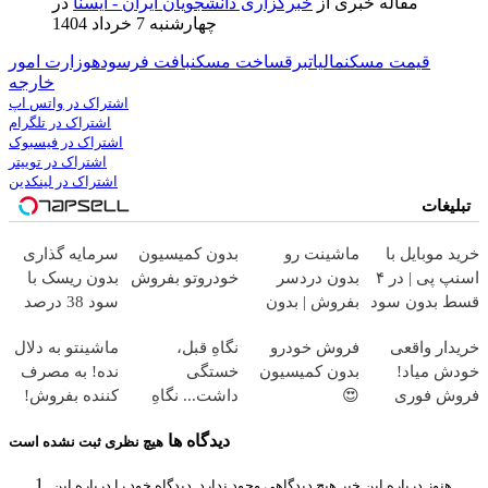
مقاله خبری از
خبرگزاری دانشجویان ایران - ایسنا
در
چهارشنبه 7 خرداد 1404
قیمت مسکن
مالیات
برق
ساخت مسکن
بافت فرسوده
وزارت امور
خارجه
اشتراک در واتس اپ
اشتراک در تلگرام
اشتراک در فیسبوک
اشتراک در توییتر
اشتراک در لینکدین
تبلیغات
خرید موبایل با
ماشینت رو
بدون کمیسیون
سرمایه گذاری
اسنپ پی | در ۴
بدون دردسر
خودروتو بفروش
بدون ریسک با
قسط بدون سود
بفروش | بدون
سود 38 درصد
و کارمزد!
کمسیون 😍
سالانه📈
خریدار واقعی
فروش خودرو
نگاهِ قبل،
ماشینتو به دلال
خودش میاد!
بدون کمیسیون
خستگی
نده! به مصرف
فروش فوری
😍
داشت... نگاهِ
کننده بفروش!
ماشین در
بعد، انرژی داره
بدون پاسخ به
دیدگاه ها
هیچ نظری ثبت نشده است
همراه مکانیک
🌸 بلفا با 25%
یک تماس
تخفیف
هنوز درباره این خبر هیچ دیدگاهی وجود ندارد. دیدگاه خود را درباره این