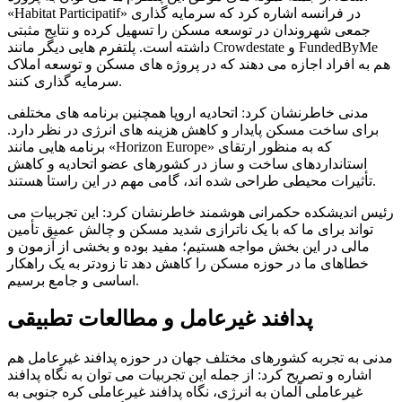
«Habitat Participatif» در فرانسه اشاره کرد که سرمایه گذاری
جمعی شهروندان در توسعه مسکن را تسهیل کرده و نتایج مثبتی
داشته است. پلتفرم هایی دیگر مانند Crowdestate و FundedByMe
هم به افراد اجازه می دهند که در پروژه های مسکن و توسعه املاک
سرمایه گذاری کنند.
مدنی خاطرنشان کرد: اتحادیه اروپا همچنین برنامه های مختلفی
برای ساخت مسکن پایدار و کاهش هزینه های انرژی در نظر دارد.
برنامه هایی مانند «Horizon Europe» که به منظور ارتقای
استانداردهای ساخت و ساز در کشورهای عضو اتحادیه و کاهش
تأثیرات محیطی طراحی شده اند، گامی مهم در این راستا هستند.
رئیس اندیشکده حکمرانی هوشمند خاطرنشان کرد: این تجربیات می
تواند برای ما که با یک ناترازی شدید مسکن و چالش عمیق تأمین
مالی در این بخش مواجه هستیم؛ مفید بوده و بخشی از آزمون و
خطاهای ما در حوزه مسکن را کاهش دهد تا زودتر به یک راهکار
اساسی و جامع برسیم.
پدافند غیرعامل و مطالعات تطبیقی
مدنی به تجربه کشورهای مختلف جهان در حوزه پدافند غیرعامل هم
اشاره و تصریح کرد: از جمله این تجربیات می توان به نگاه پدافند
غیرعاملی آلمان به انرژی، نگاه پدافند غیرعاملی کره جنوبی به