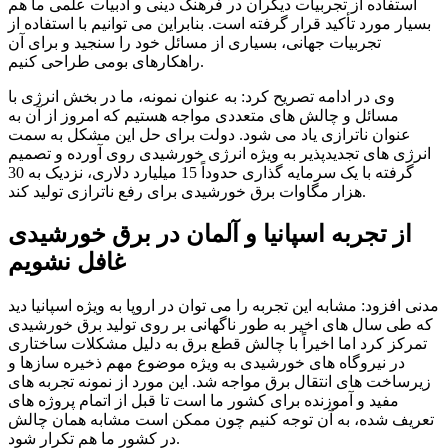
استفاده از تجربیات دیگران در فرهنگ دینی و ادبیات علمی ما هم
بسیار مورد تأکید قرار گرفته است. بنابراین می توانیم با استفاده از
تجربیات جهانی، بسیاری از مسائل خود را سنجید و برای آن
راهکارهای بومی طراحی کنیم.
وی در ادامه تصریح کرد: به عنوان نمونه، ما در بخش انرژی با
مسائل و چالش های متعددی مواجه هستیم که امروز از آن به
عنوان ناترازی یاد می شود. دولت برای حل این مشکل به سمت
انرژی های تجدیدپذیر به ویژه انرژی خورشیدی روی آورده و تصمیم
گرفته با یک سرمایه گذاری حدوداً 15 میلیارد دلاری، نزدیک به 30
هزار مگاوات برق خورشیدی برای رفع ناترازی تولید کند.
از تجربه اسپانیا و آلمان در برق خورشیدی
غافل نشویم
مدنی افزود: مشابه این تجربه را می توان در اروپا به ویژه اسپانیا دید
که طی سال های اخیر به طور ناگهانی بر روی تولید برق خورشیدی
تمرکز کرد اما اخیراً با چالش قطع برق به دلیل مشکلات ساختاری
در نیروگاه های خورشیدی به ویژه موضوع مهم ذخیره سازها و
زیرساخت های انتقال برق مواجه شد. این مورد از نمونه تجربه های
مفید و آموزنده برای کشور ما است تا قبل از اتمام پروژه های
تعریف شده، به آن توجه کنیم چون ممکن است مشابه همان چالش
در کشور ما هم تکرار شود.