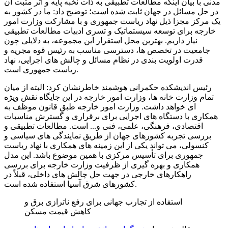
مدنی با بیان اینکه مطالعات تطبیقی به ذات نخبه پایه و اثر مثبت آن
در حل مسائل در جهان ثابت شده است؛ توضیح داد: ما در کشور به
یک مرکز مجزا ذیل نهاد ریاست جمهوری و با مشارکت وزارت امور
خارجه برای توسعه سیستماتیک و تسری ادبیات مطالعات تطبیقی
نیاز داریم. بهترین محل استقرار این مجموعه، به دلایلی چون
جامعیت در تخصص ها، دسترسی مناسب به رئیس قوه مجریه و
قدرت اولویت بندی در نظام مسائل و چالش های اجرایی، نهاد
ریاست جمهوری است.
رئیس اندیشکده حکمرانی هوشمند خاطرنشان کرد: البته از میان
تمام وزارت خانه ها، وزارت امور خارجه در این جایگاه نقش ویژه
ای خواهد داشت. وزارت امور خارجه طبق قانون موظف به
همکاری با دستگاه های اجرایی برای برقراری و گسترش مناسبات
اقتصادی، فرهنگی، علمی، فنی و... است. مطالعات تطبیقی و
بررسی تجربه کشورهای جهان از طریق نمایندگی های سیاسی و
کنسولی، می تواند یکی از این زمینه های همکاری با نهاد ریاست
جمهوری برای تأسیس مرکزی با همین موضوع باشد. این مدل
همکاری و بهره گیری از ظرفیت وزارت خارجه برای بررسی
راهکارهای خارجی در جهت حل چالش های داخلی، قبلاً در
کشورهای شرق آسیا استفاده شده است.
استفاده از تجارب جهانی برای رفع ناترازی برق و
کاهش قیمت مسکن