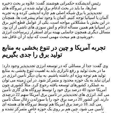
رئیس اندیشکده حکمرانی هوشمند گفت: علاوه بر بحث ذخیره
سازها، ما باید در بحث ادغام برق تولید شده در نیروگاه های
تجدیدپذیر با برق شبکه اصلی هم چاره اندیشی کرده و به تجربه
آلمان یا اسپانیا توجه کنیم. آلمان با وجود تمام پیشرفت ها، همچنان
در این بخش با مشکلاتی مواجه است. یکی از عوامل قطع اخیر برق
در اسپانیا هم همین مسأله ادغام و آتش سوزی های ناشی از آن بود.
مسائل دیگری همچون جانمایی بهینه برای استقرار زیرساخت انرژی
خورشیدی هم مبحث مهمی است که نباید از آن غافل شد.
تجربه آمریکا و چین در تنوع بخشی به منابع
تولید برق را جدی بگیریم
وی گفت: جدا از مسائلی که در توسعه انرژی تجدیدپذیر وجود دارد؛
ما در بحث تولید و رفع ناترازی باید به اهمیت تنوع بخشی به منابع
تولید هم توجه ویژه ای داشته باشیم. به بیان دیگر تأمین انرژی در
ایران نباید به یک حوزه محدود و متمرکز شود. در این زمینه می توان
به عملکرد کشورهای توسعه یافته رجوع کرد. مثلاً کشوری چون
آمریکا حدود 40 درصد برق خود را توسط نیروگاه های گازی تأمین
می کند. انرژی های تجدیدپذیر در تأمین برق آمریکا سهم 22 درصدی
دارند. این کشور 20 درصد برق خود را با سوزاندن زغال سنگ تأمین
می کند. 18 درصد برق آمریکا هم توسط نیروگاه های هسته ای
تأمین می شود. چین هم بر روی یک حوزه خاص متمرکز نشده و