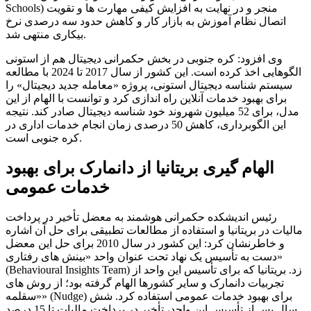
Schools) منجر و در نهایت به افزایش کیفی مهارت ها و تقویت
اتصال نظام آموزش به بازار کار و کاهش حدود سه درصدی نرخ
بیکاری منتهی شد.
وی افزود: کره جنوبی در بخش حکمرانی دیجیتال هم از استونی
الگوهایی اخذ کرده است. این کشور از سال 2017 تا 2024 با مطالعه
سیستم شناسه دیجیتال استونی، پروژه «معامله جدید دیجیتال» را
برای بهبود خدمات آنلاین راه اندازی کرد و توانست با الهام از این
مدل، برای 52 میلیون شهروند خود شناسه دیجیتال صادر کند. نتیجه
این الگوبرداری، کاهش 50 درصدی زمان انجام خدمات اداری در
کره جنوبی است.
الهام گیری بریتانیا از دانمارک برای بهبود
خدمات عمومی
رئیس اندیشکده حکمرانی هوشمند به معضل تأخیر در پرداخت
مالیات در بریتانیا و استفاده از مطالعات تطبیقی برای حل آن اشاره
و خاطرنشان کرد: این کشور در سال 2010 برای حل این معضل
دست به تأسیس یک نهاد تحت عنوان واحد «بینش های رفتاری»
(Behavioural Insights Team) زد. بریتانیا که برای تأسیس این واحد از
تجربیات دانمارک و سایر کشورها الهام گرفته بود؛ از روش های
«سقلمه» (Nudge) برای بهبود خدمات عمومی استفاده کرد. شش
سال پس از تأسیس این واحد، تأخیر در پرداخت مالیات تا 15 درصد