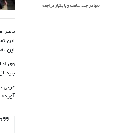
تنها در چند ساعت و با یکبار مراجعه
یاسر ع
این تف
این تف
وی ادام
باید از
عربی ت
آورده 
تف