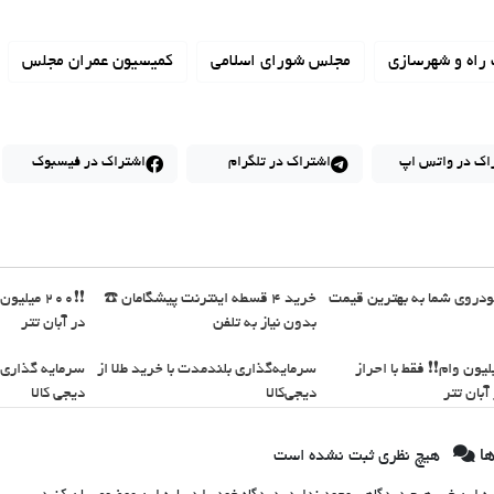
راه و شهرسازی
مجلس شورای اسلامی
کمیسیون عمران مجلس
اک در واتس اپ
اشتراک در تلگرام
اشتراک در فیسبوک
روی شما به بهترین قیمت
خرید 4 قسطه اینترنت پیشگامان ☎️
❗❗200 میل
بدون نیاز به تلفن
در آبان تتر
20 میلیون وام❗❗ فقط با احراز
سرمایه‌گذاری بلندمدت با خرید طلا از
سرمایه گذاری ام
بان تتر
دیجی‌کالا
دیجی کالا
ها
هیچ نظری ثبت نشده است