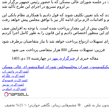
افزود: در جلسه شورای عالی مسکن که با حضور رئیس جمهور برگزار شد
بر لزوم تسریع در اجرای این طرح تأکید شد.
یلات دریافت نکردند که باید تعیین تکلیف شوند که قول دادیم با همکاری نظام بانکی این
رای این تسهیلات 200 هزار میلیارد تومان تعیین شده بود، اما تاکنون بیش از این مقدار پرداخت شده است. با توجه به افزایش صف
فرزین: تسهیلات مسکن 800 هزار متقاضی پرداخت می شود
مقاله خبری از
خبرگزاری مهر
در
چهارشنبه 19 دی 1403
کن
کمیسیون عمران مجلس
مجلس شورای اسلامی
شورای عالی مسکن
اشتراک در واتس اپ
اشتراک در تلگرام
اشتراک در فیسبوک
اشتراک در توییتر
اشتراک در لینکدین
🎯 چشم‌هایی زیباتر، نگاهی جوان‌تر! ✨ 25% تخفیف