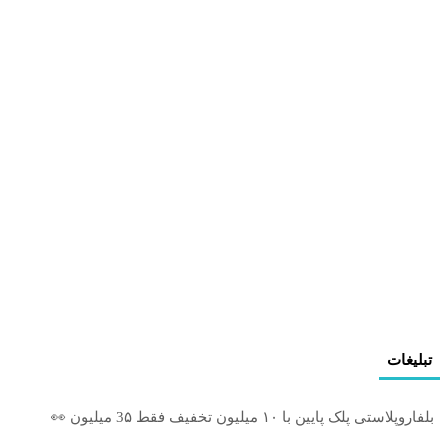
تبلیغات
بلفاروپلاستی پلک پایین با ۱۰ میلیون تخفیف فقط 3۵ میلیون 👀