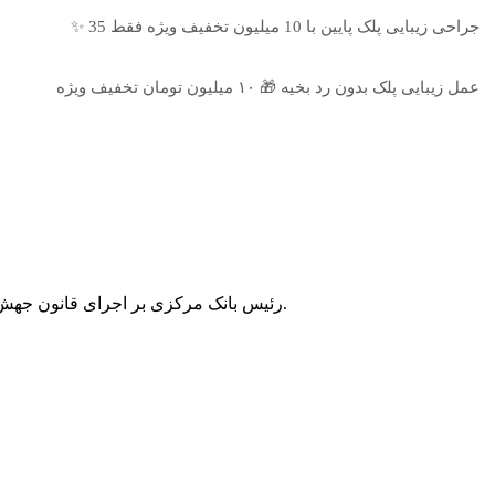
جراحی زیبایی پلک پایین با 10 میلیون تخفیف ویژه فقط 35 ✨
عمل زیبایی پلک بدون رد بخیه 🎁 ۱۰ میلیون تومان تخفیف ویژه
رئیس بانک مرکزی بر اجرای قانون جهش تولید مسکن تاکید کرد و گفت: برآورد ما این است که تسهیلات حدود 800 هزار متقاضی مسکن ملی را با همکاری نظام بانکی پرداخت کنیم.