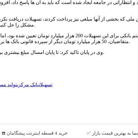
 و انتظاراتی در جامعه ایجاد شده است که باید به آن ها پاسخ داد، 
ین است که حدود 800 هزار متقاضی مسکن ملی که بخشی از آنها مبلغی نیز پرداخت کردند، تسه
مشکل را حل کنیم و اقدامات لازم برای ادامه کار نیز با توافق مجلس پیش خواهد رفت.
فرزین درباره تسهیلات قرض الحسنه ازدواج توضیح داد: سهم سیستم بانکی ب
متقاضیان، 50 هزار میلیارد تومان دیگر از سپرده قانونی بانک ها برای این منظور اختصاص دادیم و این قانون را به طور کامل اجرا کردیم.
وی در پایان تاکید کرد: تا پایان امسال مبلغ بیشتری برای تسهیلات ازدواج پرداخت خواهد شد تا نیاز متقاضیان برطرف شود.
تسهیلات
بانک مرکزی
تولید مس
 به بهترین قیمت بازار ✅
خرید 4 قسطه اینترنت پیشگامان ☎️ بدون نیاز به تلفن