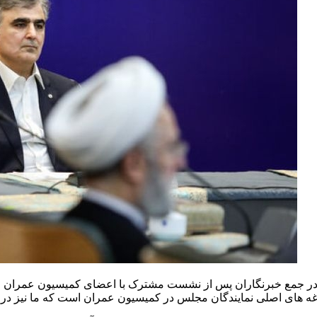
 فرزین رئیس کل بانک مرکزی امروز (سه شنبه، 18 دی) در جمع خبرنگاران پس از نشست مشترک