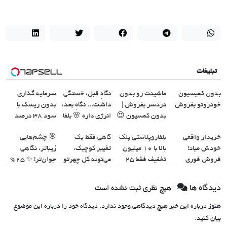
تبلیغات
بدون کمیسیون
ماشینت رو بدون
نگاهِ قبل، خستگی
سرمایه گذاری
خودروتو بفروش
دردسر بفروش |
داشت... نگاهِ بعد،
بدون ریسک با
بدون کمسیون 😍
انرژی داره 🌸 بلفا
سود 38 درصد
با 25% تخفیف
سالانه📈
خریدار واقعی
بلفاروپلاستی پلک
گاهی فقط یک
🎯 چشم‌هایی
خودش میاد!
بالا با ۱۰ میلیون
تغییر کوچیک،
زیباتر، نگاهی
فروش فوری
تخفیف فقط ۲۵
می‌تونه کل چهرتو
جوان‌تر! ✨ 25%
ماشین در همراه
میلیون ✅
متحول کنه 💚
تخفیف
مکانیک
تغییر طبیعی
بلفاروپلاستی
دیدگاه ها
هیچ نظری ثبت نشده است
هنوز درباره این خبر هیچ دیدگاهی وجود ندارد. دیدگاه خود را درباره این موضوع
بیان کنید.