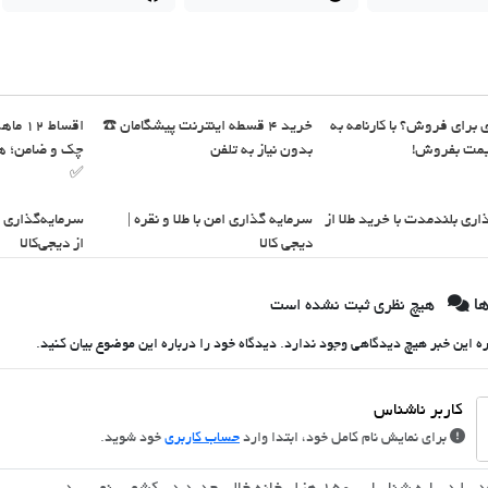
 بدون
خرید 4 قسطه اینترنت پیشگامان ☎️
ساینا داری برای فروش؟ با ک
مروز اقدام کن
بدون نیاز به تلفن
بهترین قیم
✅
ت با خرید نقره
سرمایه گذاری امن با طلا و نقره |
سرمایه‌گذاری بلندمدت با خر
از دیجی‌کالا
دیجی کالا
دی
هیچ نظری ثبت نشده است
هنوز درباره این خبر هیچ دیدگاهی وجود ندارد. دیدگاه خود را درباره این موضوع ب
خود شوید.
حساب کاربری
برای نمایش نام کامل خود، ابتدا وارد