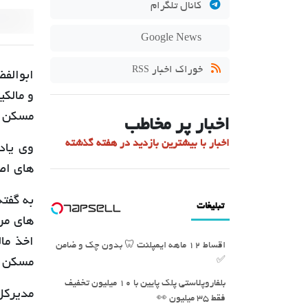
کانال تلگرام
Google News
خوراک اخبار
RSS
ابوالف
و مالکی
مسکن و
اخبار پر مخاطب
اخبار با بیشترین بازدید در هفته گذشته
های اص
به گفته
تبلیغات
های مر
اقساط ۱۲ ماهه ایمپلنت 🦷 بدون چک و ضامن
✅
مسکن 
بلفاروپلاستی پلک پایین با ۱۰ میلیون تخفیف
فقط 3۵ میلیون 👀