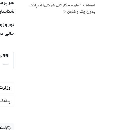
سرپرست
اقساط 12 ماهه + گارانتی شرکتی؛ ایمپلنت
شناسایی
بدون چک و ضامن ✨
نوروزی
خالی به
شناسای
وزارت 
پیامک
اشتر