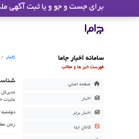
برای جست و جو و یا ثبت آگهی ملک 
جاما
- سامانه جامع املاک و مشاورین ا
اخبار
سامانه اخبار جاما
فهرست خبر ها و مطالب
شناسایی 150 هزار خانه خا
صفحه اصلی
اخبار
مالیات خ
دوشنبه 12 آذر 1403
اخبار برتر
زمان مطالعه 1
کانال ایتا