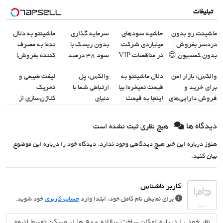
تبلیغات
ماشینت رو بدون
حاشیه سودهای
سرمایه گذاری
ماشینتو به دلال
دردسر بفروش |
میلیاردی شرکت
بدون ریسک با
نده! به مصرف
بدون کمسیون 😍
در مناقصات VIP
سود 38 درصد
کننده بفروش!
با اشتراکات ایران
سالانه📈
بدون پاسخ به یک
والکس: بازار امن
دلال ماشینتو به
والکس: پل
لیفت طبیعی و
تندر
تماس
برای خرید و
قیمت نمیخره! بیا
ارتباطی شما با
تحریک
فروش دارایی‌های
اینجا به قیمت
دنیای
کلاژن‌سازی از
دیجیتال
بفروش*فقط
سرمایه‌گذاری
داخل پوست با
خریدار واقعی*
دیجیتال
24ماه ماندگاری ✅
دیدگاه ها
هیچ نظری ثبت نشده است
جوان شو
هنوز درباره این خبر هیچ دیدگاهی وجود ندارد. دیدگاه خود را درباره این موضوع
بیان کنید.
برای نمایش نام کامل خود، ابتدا وارد
حساب کاربری
خود شوید.