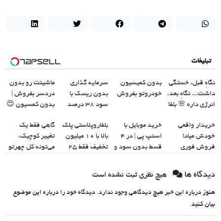
تبلیغات
نگاهِ قبل، خستگی
بدون کمیسیون
سرمایه گذاری
ماشینت رو بدون
داشت... نگاهِ بعد،
خودروتو بفروش
بدون ریسک با
دردسر بفروش |
انرژی داره 🌸 بلفا
سود 38 درصد
بدون کمسیون 😍
با 25% تخفیف
سالانه📈
خریدار واقعی
خرید موبایل با
بلفاروپلاستی پلک
گاهی فقط یک
خودش میاد!
اسنپ پی | در ۴
بالا با ۱۰ میلیون
تغییر کوچیک،
فروش فوری
قسط بدون سود و
تخفیف فقط ۲۵
می‌تونه کل چهرتو
ماشین در همراه
کارمزد!
میلیون ✅
متحول کنه 💚
مکانیک
تغییر طبیعی
دیدگاه ها
هیچ نظری ثبت نشده است
هنوز درباره این خبر هیچ دیدگاهی وجود ندارد. دیدگاه خود را درباره این موضوع
بیان کنید.