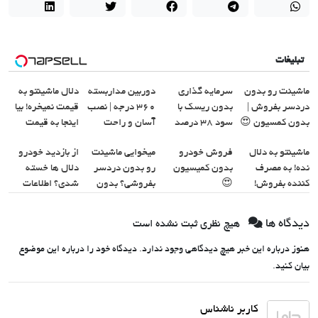
تبلیغات
ماشینت رو بدون
سرمایه گذاری
دوربین مداربسته
دلال ماشینتو به
دردسر بفروش |
بدون ریسک با
360 درجه | نصب
قیمت نمیخره! بیا
بدون کمسیون 😍
سود 38 درصد
آسان و راحت
اینجا به قیمت
سالانه📈
بفروش*فقط
ماشینتو به دلال
فروش خودرو
میخوایی ماشینت
از بازدید خودرو
خریدار واقعی*
نده! به مصرف
بدون کمیسیون
رو بدون دردسر
دلال ها خسته
کننده بفروش!
😍
بفروشی؟ بدون
شدی؟ اطلاعات
بدون پاسخ به یک
کمیسیون
ماشینت رو اینجا
تماس
ثبت کن
دیدگاه ها
هیچ نظری ثبت نشده است
هنوز درباره این خبر هیچ دیدگاهی وجود ندارد. دیدگاه خود را درباره این موضوع
بیان کنید.