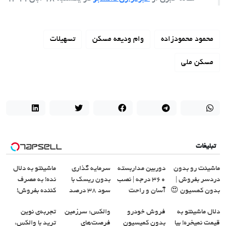
محمود محمودزاده
وام ودیعه مسکن
تسهیلات
مسکن ملی
تبلیغات
ماشینت رو بدون
دوربین مداربسته
سرمایه گذاری
ماشینتو به دلال
دردسر بفروش |
360 درجه | نصب
بدون ریسک با
نده! به مصرف
بدون کمسیون 😍
آسان و راحت
سود 38 درصد
کننده بفروش!
سالانه📈
بدون پاسخ به یک
دلال ماشینتو به
فروش خودرو
والکس: سرزمین
تجربه‌ی نوین
تماس
قیمت نمیخره! بیا
بدون کمیسیون
فرصت‌های
ترید با والکس،